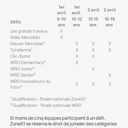
1er
1er
2 avril
2 avril
avril
avril
6-10
10-12
13-15
16-19
Défis
ans
ans
ans
ans
Les grands travaux
X
Aider Merodian
X
1
Sauver Merodian
X
X
X
1
Tyrolienne
X
X
X
Clic-Sumo
X
X
2
WRO Elementary
X
2
WRO Junior
X
2
WRO Senior
X
WRO Innovateurs du
X
X
X
2
futur
1
Qualification - Finale nationale Zone01
2
Qualification - Finale nationale WRO
Si moins de cinq équipes participent à un défi,
Zone01 se réserve le droit de jumeler des catégories