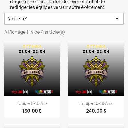
d'âge ou de retirer le défi de l'événement et de
rediriger les équipes vers un autre événement.

Nom, Z à A
Affichage 1-4 de 4 article(s)
Aperçu rapide
Aperçu rapide


Équipe 6-10 Ans
Équipe 16-19 Ans
160,00 $
240,00 $