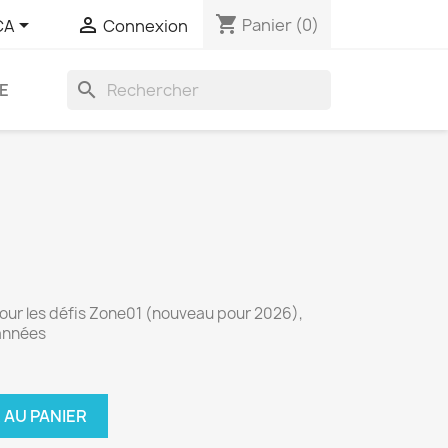
shopping_cart


Panier
(0)
CA
Connexion
search
E
our les défis Zone01 (nouveau pour 2026),
 années
 AU PANIER