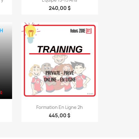
240,00 $
Aperçu rapide

Formation En Ligne 2h
445,00 $