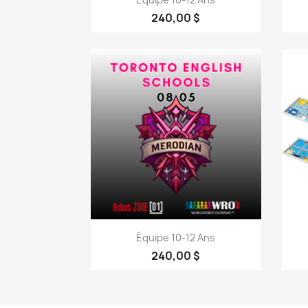
240,00 $
Aperçu rapide

Équipe 10-12 Ans
240,00 $