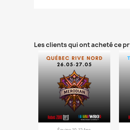
Les clients qui ont acheté ce p
Aperçu rapide

Équipe 10-12 Ans