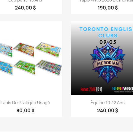
240,00 $
190,00 $
Aperçu rapide
Aperçu rapide


Tapis De Pratique Usagé
Équipe 10-12 Ans
80,00 $
240,00 $