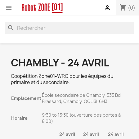
shopping_cart


(0)
search
CHAMBLY - 24 AVRIL
Coopétition Zone01-WRO pour les équipes du
primaire et du secondaire.
École secondaire de Chambly, 535 Bd
Emplacement
Brassard, Chambly, QC J3L 6H3
9:30 to 15:30 (ouverture des portes à
Horaire
8:00)
24 avril
24 avril
24 avril