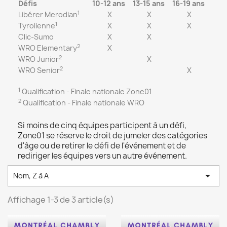
Défis
10-12 ans
13-15 ans
16-19 ans
1
Libérer Merodian
X
X
X
1
Tyrolienne
X
X
X
Clic-Sumo
X
X
2
WRO Elementary
X
2
WRO Junior
X
2
WRO Senior
X
1
Qualification - Finale nationale Zone01
2
Qualification - Finale nationale WRO
Si moins de cinq équipes participent à un défi,
Zone01 se réserve le droit de jumeler des catégories
d'âge ou de retirer le défi de l'événement et de
rediriger les équipes vers un autre événement.

Nom, Z à A
Affichage 1-3 de 3 article(s)