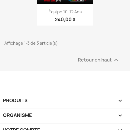
Aperçu rapide

Équipe 10-12 Ans
240,00 $
Affichage 1-3 de 3 article(s)
Retour en haut

PRODUITS

ORGANISME

VOTRE COMPTE