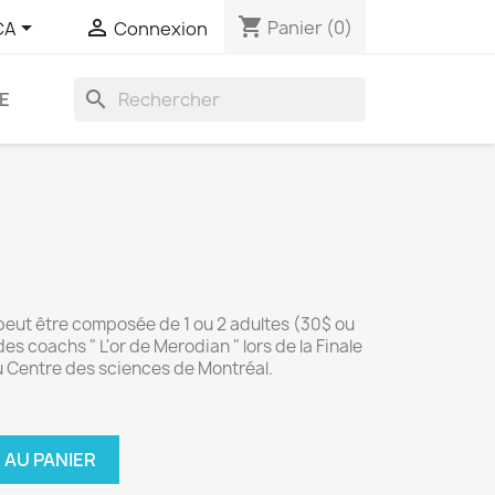
shopping_cart


Panier
(0)
CA
Connexion
search
E
peut être composée de 1 ou 2 adultes (30$ ou
es coachs " L'or de Merodian " lors de la Finale
au Centre des sciences de Montréal.
 AU PANIER