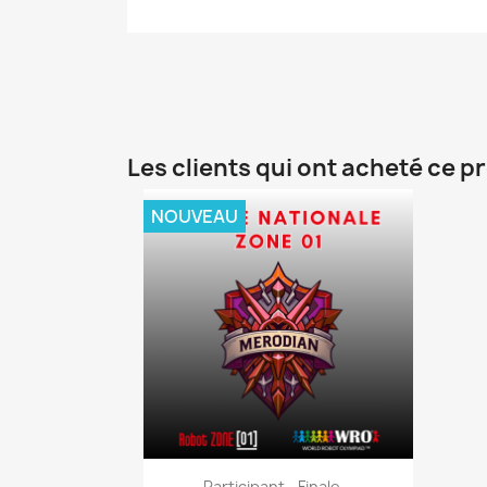
Les clients qui ont acheté ce p
NOUVEAU
Aperçu rapide

Participant - Finale...