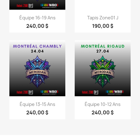
Aperçu rapide
Aperçu rapide


Équipe 16-19 Ans
Tapis Zone01 J
240,00 $
190,00 $
Aperçu rapide
Aperçu rapide


Équipe 13-15 Ans
Équipe 10-12 Ans
240,00 $
240,00 $